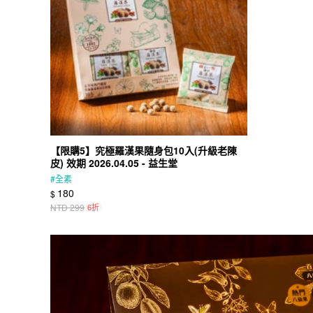
【限購5】究極羅漢果隨身包10入(升級老陳
皮) 效期 2026.04.05 - 益生堂
#
全素
180
$
NTD
299
6折